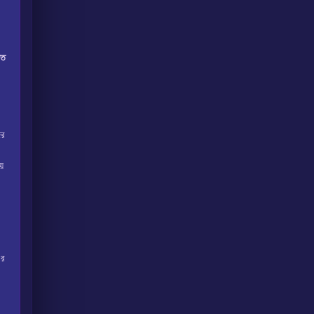
িত
ের
য়
র