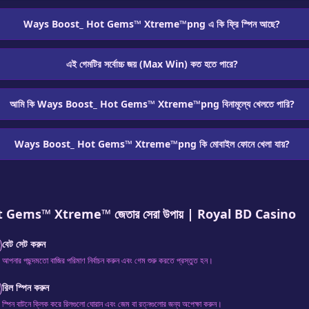
Ways Boost_ Hot Gems™ Xtreme™png এ কি ফ্রি স্পিন আছে?
এই গেমটির সর্বোচ্চ জয় (Max Win) কত হতে পারে?
আমি কি Ways Boost_ Hot Gems™ Xtreme™png বিনামূল্যে খেলতে পারি?
Ways Boost_ Hot Gems™ Xtreme™png কি মোবাইল ফোনে খেলা যায়?
 Gems™ Xtreme™ জেতার সেরা উপায় | Royal BD Casino
বেট সেট করুন
আপনার পছন্দমতো বাজির পরিমাণ নির্বাচন করুন এবং গেম শুরু করতে প্রস্তুত হন।
রিল স্পিন করুন
স্পিন বাটনে ক্লিক করে রিলগুলো ঘোরান এবং জেম বা রত্নগুলোর জন্য অপেক্ষা করুন।