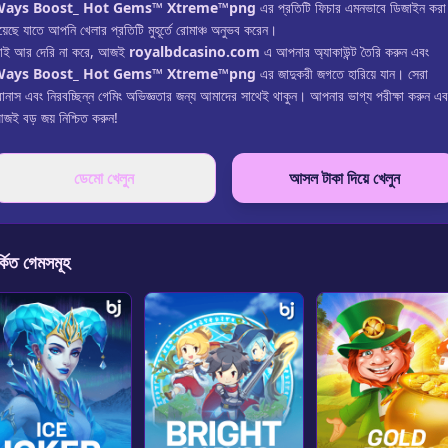
Ways Boost_ Hot Gems™ Xtreme™png
এর প্রতিটি ফিচার এমনভাবে ডিজাইন করা
য়েছে যাতে আপনি খেলার প্রতিটি মুহূর্তে রোমাঞ্চ অনুভব করেন।
াই আর দেরি না করে, আজই
royalbdcasino.com
এ আপনার অ্যাকাউন্ট তৈরি করুন এবং
Ways Boost_ Hot Gems™ Xtreme™png
এর জাদুকরী জগতে হারিয়ে যান। সেরা
োনাস এবং নিরবচ্ছিন্ন গেমিং অভিজ্ঞতার জন্য আমাদের সাথেই থাকুন। আপনার ভাগ্য পরীক্ষা করুন এব
জই বড় জয় নিশ্চিত করুন!
ডেমো খেলুন
আসল টাকা দিয়ে খেলুন
র্কিত গেমসমূহ