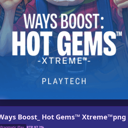
▶
Ways Boost_ Hot Gems™ Xtreme™png
Pragmatic Play
RTP 97.2%