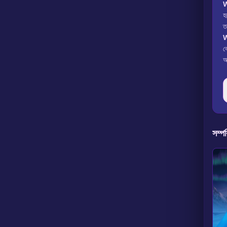
হ
ত
ব
আ
সম্প