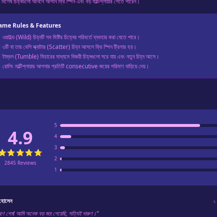
বিশেষ চিহ্নগুলো আনলে আপনি ফ্রি স্পিন এবং বড় মাল্টিপ্লায়ার পেতে পারেন।
ame Rules & Features
ওয়াইল্ড (Wild) চিহ্নটি সব মিষ্টির চিহ্নের পরিবর্তে ব্যবহার করা যেতে পারে।
৩টি বা তার বেশি স্ক্যাটার (Scatter) চিহ্ন আসলে ফ্রি স্পিন ট্রিগার হয়।
টাম্বল (Tumble) ফিচারের মাধ্যমে বিজয়ী চিহ্নগুলো সরে যায় এবং নতুন চিহ্ন আসে।
রোলিং মাল্টিপ্লায়ার আপনার প্রতিটি consecutive জয়ের পরিমাণ বাড়িয়ে দেয়।
5
4.9
4
3
⭐⭐⭐⭐⭐
2
2845 Reviews
1
হোসেন
২
রণ গেম! আমি অনেক বড় জয় পেয়েছি, সত্যিই দারুণ।”