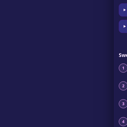
Sw
1
2
3
4