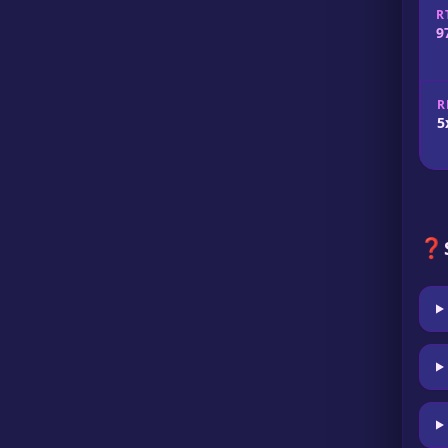
R
9
R
5
❓