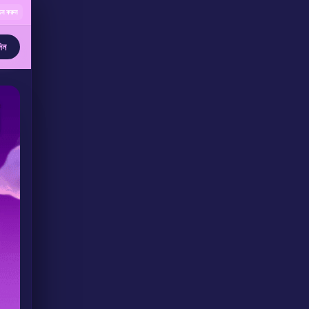
বাচন করুন
িন