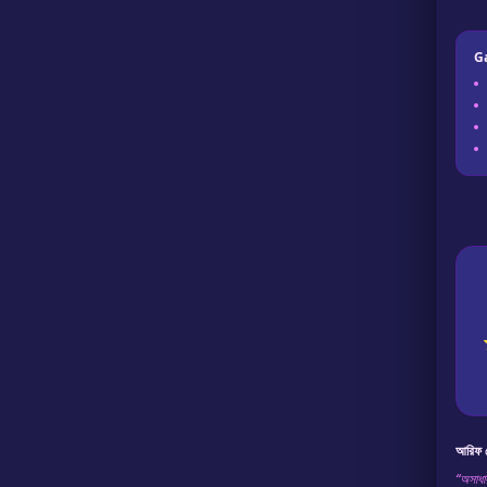
G
আরিফ 
“অসাধা