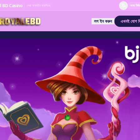
l BD Casino
সেরা অনলাইন ক্যাসিনো
ভাষা নির্
লগ ইন করুন
এখনই যোগ দ