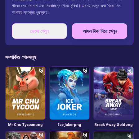
পাবেন সেরা বোনাস এবং নিরবচ্ছিন্ন গেমিং সুবিধা। এখনই খেলুন এবং জিতে নিন
আপনার স্বপ্নের পুরস্কার!
ডেমো খেলুন
আসল টাকা দিয়ে খেলুন
সম্পর্কিত গেমসমূহ
Mr Chu Tycoonpng
Ice Jokerpng
Break Away Goldpng