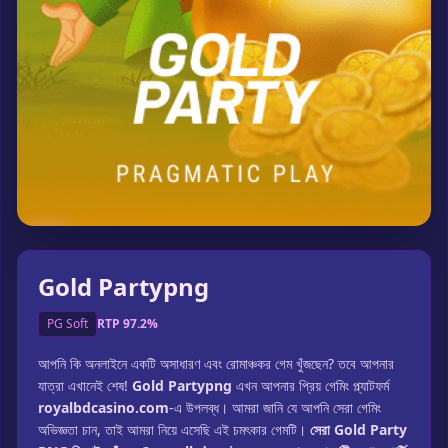
▶
Gold Partypng
PG Soft
RTP 97.2%
আপনি কি অনলাইনে একটি অসাধারণ এবং রোমাঞ্চকর গেম খুঁজছেন? তবে আপনার
যাত্রা এখানেই শেষ!
Gold Partypng
এখন আপনার প্রিয় গেমিং প্ল্যাটফর্ম
royalbdcasino.com
-এ উপলব্ধ। আমরা জানি যে আপনি সেরা গেমিং
অভিজ্ঞতা চান, তাই আমরা নিয়ে এসেছি এই চমৎকার গেমটি।
সেরা Gold Party