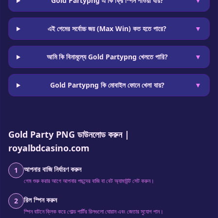
Gold Partypng এ কি ফ্রি স্পিন পাওয়া যায়?
▼
এই গেমের সর্বোচ্চ জয় (Max Win) কত হতে পারে?
▼
আমি কি বিনামূল্যে Gold Partypng খেলতে পারি?
▼
Gold Partypng কি মোবাইল ফোনে খেলা যায়?
▼
Gold Party PNG ডাউনলোড করুন |
royalbdcasino.com
আপনার বাজি নির্ধারণ করুন
1
গেম শুরু করার আগে আপনার পছন্দের বাজি বা বেট অ্যামাউন্ট সেট করুন।
রিল স্পিন করুন
2
স্পিন বাটনে ক্লিক করে গোল্ড পার্টির রিলগুলো ঘোরান এবং জেতার সুযোগ পান।