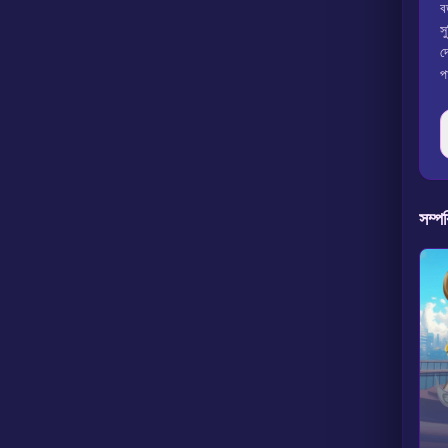
ব
স
দ
প
সম্প