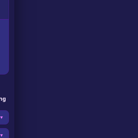
ng
▼
▼