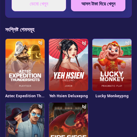
ডেমো খেলুন
আসল টাকা দিয়ে খেলুন
সংশ্লিষ্ট গেমসমূহ
Aztec Expedition Thundershotspng
Yeh Hsien Deluxepng
Lucky Monkeypng