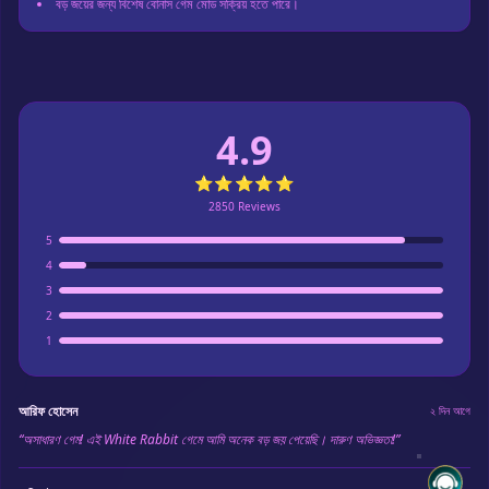
বড় জয়ের জন্য বিশেষ বোনাস গেম মোড সক্রিয় হতে পারে।
4.9
⭐⭐⭐⭐⭐
2850 Reviews
5
4
3
2
1
আরিফ হোসেন
২ দিন আগে
“অসাধারণ গেম! এই White Rabbit গেমে আমি অনেক বড় জয় পেয়েছি। দারুণ অভিজ্ঞতা!”