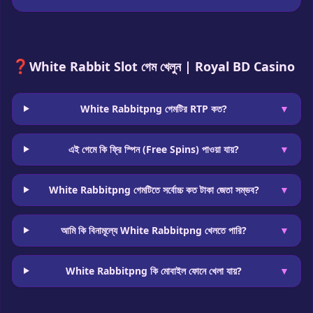
❓
White Rabbit Slot গেম খেলুন | Royal BD Casino
White Rabbitpng গেমটির RTP কত?
▼
এই গেমে কি ফ্রি স্পিন (Free Spins) পাওয়া যায়?
▼
White Rabbitpng গেমটিতে সর্বোচ্চ কত টাকা জেতা সম্ভব?
▼
আমি কি বিনামূল্যে White Rabbitpng খেলতে পারি?
▼
White Rabbitpng কি মোবাইল ফোনে খেলা যায়?
▼