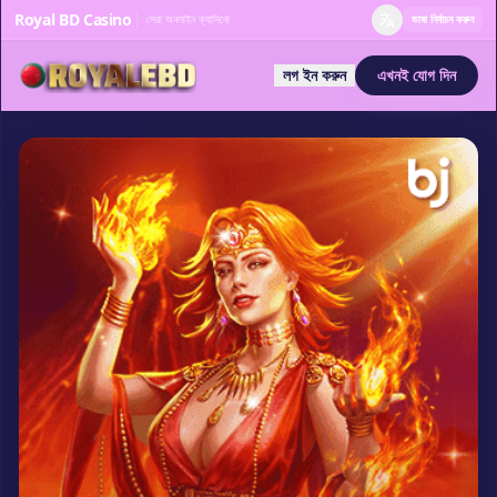
Royal BD Casino
সেরা অনলাইন ক্যাসিনো
ভাষা নির্বাচন করুন
লগ ইন করুন
এখনই যোগ দিন