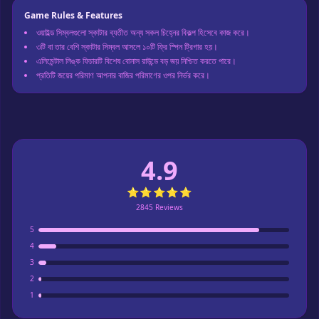
Game Rules & Features
ওয়াইল্ড সিম্বলগুলো স্কাটার ব্যতীত অন্য সকল চিহ্নের বিকল্প হিসেবে কাজ করে।
৩টি বা তার বেশি স্কাটার সিম্বল আসলে ১০টি ফ্রি স্পিন ট্রিগার হয়।
এলিমেন্টাল লিঙ্ক ফিচারটি বিশেষ বোনাস রাউন্ডে বড় জয় নিশ্চিত করতে পারে।
প্রতিটি জয়ের পরিমাণ আপনার বাজির পরিমাণের ওপর নির্ভর করে।
4.9
⭐⭐⭐⭐⭐
2845 Reviews
5
4
3
2
1