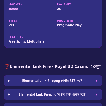
MAX WIN
PAYLINES
x5000
25
REELS
PROVIDER
5x3
Pragmatic Play
FEATURES
Free Spins, Multipliers
❓
Elemental Link Fire - Royal BD Casino এ খেলুন
Elemental Link Firepng গেমটির RTP কত?
▼
Elemental Link Firepng কি ফ্রি স্পিন প্রদান করে?
▼